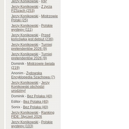
Jerzy Konikowski
-
RIP
Jerzy Konikowski
-
Z życia
PZSzach (253)
Jerzy Konikowski
-
Mistrzowie
Polski (25)
Jerzy Konikowski
-
Polskie
występy (111)
Jerzy Konikowski
-
Przed
końcówką jest debiut (236)
Jerzy Konikowski
-
Turniej
pretendentów 2026 (9)
Jerzy Konikowski
-
Turniej
pretendentów 2026 (9)
Dominik
-
Mistrzowie świata
(219)
Anonim
-
Żydowska
Encyklopedia Szachowa (7)
Jerzy Konikowski
-
Jerzy
Konikowski obchodzi
urodziny!
Dominik
-
Bez Polaka (40)
Editor
-
Bez Polaka (40)
Sonix
-
Bez Polaka (40)
Jerzy Konikowski
-
Ranking
FIDE: Styczeń 2026
Jerzy Konikowski
-
Polskie
występy (103)