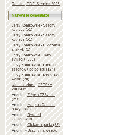
Ranking FIDE: Sierpień 2026
Najnowsze komentarze
Jerzy Konikowski
-
Szachy
kobiece (51)
Jerzy Konikowski
-
Szachy
kobiece (51)
Jerzy Konikowski
-
Ćwiczenia
z taktyki (1)
Jerzy Konikowski
-
Taka
sytuacja (381)
Jerzy Konikowski
-
Literatura
szachowa po polsku (124)
Jerzy Konikowski
-
Mistrzowie
Polski (28)
wireless clock
-
CZESKA
WIOSNA
Anonim
-
Z życia PZSzach
(258)
Anonim
-
Magnus Carlsen
nowym królem!
Anonim
-
Ryszard
Gąsiorowski
Anonim
-
Ciekawa partia (88)
Anonim
-
Szachy na wesoło