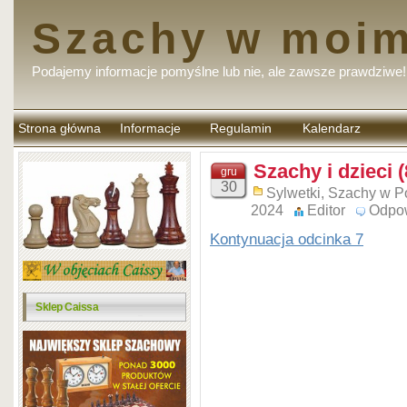
Szachy w moim
Podajemy informacje pomyślne lub nie, ale zawsze prawdziwe!
Strona główna
Informacje
Regulamin
Kalendarz
komentarzy
Szachy i dzieci (
gru
30
Sylwetki
,
Szachy w P
2024
Editor
Odpo
Kontynuacja odcinka 7
Sklep Caissa