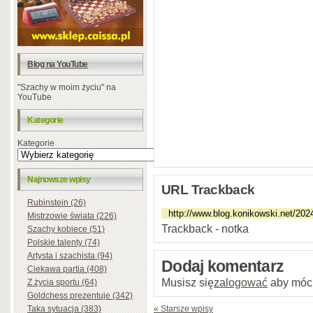
Blog na YouTube
"Szachy w moim życiu" na
YouTube
Kategorie
Kategorie
Najnowsze wpisy
URL Trackback
Rubinstein (26)
Mistrzowie świata (226)
Trackback - notka
Szachy kobiece (51)
Polskie talenty (74)
Artysta i szachista (94)
Dodaj komentarz
Ciekawa partia (408)
Musisz się
zalogować
aby móc
Z życia sportu (64)
Goldchess prezentuje (342)
Taka sytuacja (383)
« Starsze wpisy