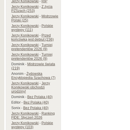
Jerzy Konikowski
-
RIP
Jerzy Konikowski
-
Z życia
PZSzach (253)
Jerzy Konikowski
-
Mistrzowie
Polski (25)
Jerzy Konikowski
-
Polskie
występy (111)
Jerzy Konikowski
-
Przed
końcówką jest debiut (236)
Jerzy Konikowski
-
Turniej
pretendentów 2026 (9)
Jerzy Konikowski
-
Turniej
pretendentów 2026 (9)
Dominik
-
Mistrzowie świata
(219)
Anonim
-
Żydowska
Encyklopedia Szachowa (7)
Jerzy Konikowski
-
Jerzy
Konikowski obchodzi
urodziny!
Dominik
-
Bez Polaka (40)
Editor
-
Bez Polaka (40)
Sonix
-
Bez Polaka (40)
Jerzy Konikowski
-
Ranking
FIDE: Styczeń 2026
Jerzy Konikowski
-
Polskie
występy (103)