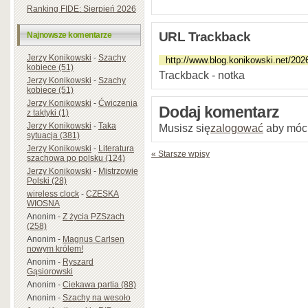
Ranking FIDE: Sierpień 2026
URL Trackback
Najnowsze komentarze
Jerzy Konikowski
-
Szachy
kobiece (51)
Trackback - notka
Jerzy Konikowski
-
Szachy
kobiece (51)
Jerzy Konikowski
-
Ćwiczenia
Dodaj komentarz
z taktyki (1)
Jerzy Konikowski
-
Taka
Musisz się
zalogować
aby móc
sytuacja (381)
Jerzy Konikowski
-
Literatura
« Starsze wpisy
szachowa po polsku (124)
Jerzy Konikowski
-
Mistrzowie
Polski (28)
wireless clock
-
CZESKA
WIOSNA
Anonim
-
Z życia PZSzach
(258)
Anonim
-
Magnus Carlsen
nowym królem!
Anonim
-
Ryszard
Gąsiorowski
Anonim
-
Ciekawa partia (88)
Anonim
-
Szachy na wesoło