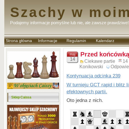
Szachy w moim
Podajemy informacje pomyślne lub nie, ale zawsze prawdziwe!
Strona główna
Informacje
Regulamin
Kalendarz
komentarzy
Przed końcówką 
maj
14
Ciekawe partie
14
Konikowski
Odpowie
Kontynuacja odcinka 239
W turnieju GCT rapid i blitz 
efektownych partii.
Sklep Caissa
Oto jedna z nich.