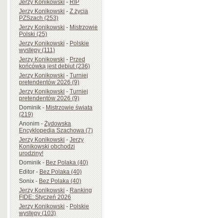
Jerzy Konikowski
-
RIP
Jerzy Konikowski
-
Z życia
PZSzach (253)
Jerzy Konikowski
-
Mistrzowie
Polski (25)
Jerzy Konikowski
-
Polskie
występy (111)
Jerzy Konikowski
-
Przed
końcówką jest debiut (236)
Jerzy Konikowski
-
Turniej
pretendentów 2026 (9)
Jerzy Konikowski
-
Turniej
pretendentów 2026 (9)
Dominik
-
Mistrzowie świata
(219)
Anonim
-
Żydowska
Encyklopedia Szachowa (7)
Jerzy Konikowski
-
Jerzy
Konikowski obchodzi
urodziny!
Dominik
-
Bez Polaka (40)
Editor
-
Bez Polaka (40)
Sonix
-
Bez Polaka (40)
Jerzy Konikowski
-
Ranking
FIDE: Styczeń 2026
Jerzy Konikowski
-
Polskie
występy (103)