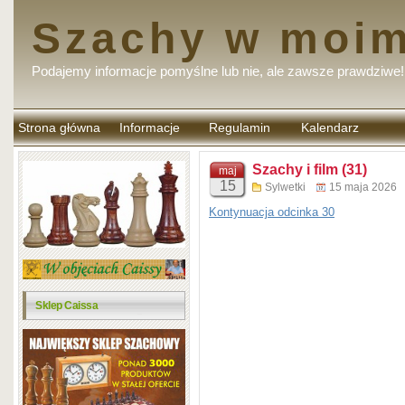
Szachy w moim
Podajemy informacje pomyślne lub nie, ale zawsze prawdziwe!
Strona główna
Informacje
Regulamin
Kalendarz
komentarzy
Szachy i film (31)
maj
15
Sylwetki
15 maja 2026
Kontynuacja odcinka 30
Sklep Caissa