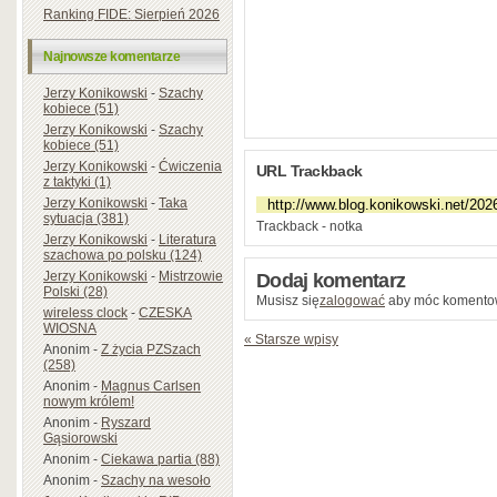
Ranking FIDE: Sierpień 2026
Najnowsze komentarze
Jerzy Konikowski
-
Szachy
kobiece (51)
Jerzy Konikowski
-
Szachy
kobiece (51)
Jerzy Konikowski
-
Ćwiczenia
URL Trackback
z taktyki (1)
Jerzy Konikowski
-
Taka
sytuacja (381)
Trackback - notka
Jerzy Konikowski
-
Literatura
szachowa po polsku (124)
Jerzy Konikowski
-
Mistrzowie
Dodaj komentarz
Polski (28)
Musisz się
zalogować
aby móc komento
wireless clock
-
CZESKA
WIOSNA
« Starsze wpisy
Anonim
-
Z życia PZSzach
(258)
Anonim
-
Magnus Carlsen
nowym królem!
Anonim
-
Ryszard
Gąsiorowski
Anonim
-
Ciekawa partia (88)
Anonim
-
Szachy na wesoło