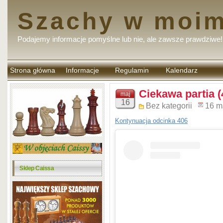
Szachy w moim
Podajemy informacje pomyślne lub nie, ale zawsze prawdziwe!
Strona główna
Informacje
Regulamin
Kalendarz
komentarzy
Ciekawa partia (
maj
16
Bez kategorii
16 m
Kontynuacja odcinka 406
Sklep Caissa