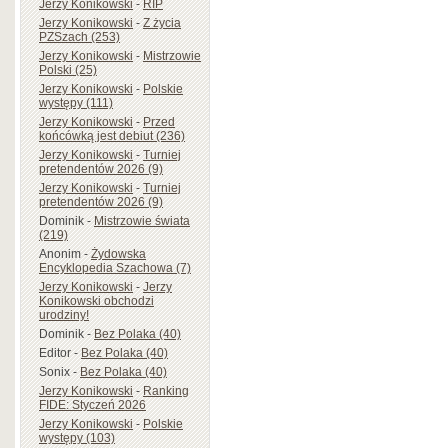
Jerzy Konikowski
-
RIP
Jerzy Konikowski
-
Z życia
PZSzach (253)
Jerzy Konikowski
-
Mistrzowie
Polski (25)
Jerzy Konikowski
-
Polskie
występy (111)
Jerzy Konikowski
-
Przed
końcówką jest debiut (236)
Jerzy Konikowski
-
Turniej
pretendentów 2026 (9)
Jerzy Konikowski
-
Turniej
pretendentów 2026 (9)
Dominik
-
Mistrzowie świata
(219)
Anonim
-
Żydowska
Encyklopedia Szachowa (7)
Jerzy Konikowski
-
Jerzy
Konikowski obchodzi
urodziny!
Dominik
-
Bez Polaka (40)
Editor
-
Bez Polaka (40)
Sonix
-
Bez Polaka (40)
Jerzy Konikowski
-
Ranking
FIDE: Styczeń 2026
Jerzy Konikowski
-
Polskie
występy (103)