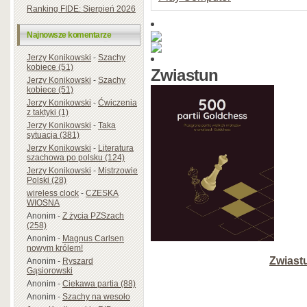
Ranking FIDE: Sierpień 2026
Najnowsze komentarze
Jerzy Konikowski
-
Szachy
kobiece (51)
Zwiastun
Jerzy Konikowski
-
Szachy
kobiece (51)
Jerzy Konikowski
-
Ćwiczenia
z taktyki (1)
Jerzy Konikowski
-
Taka
sytuacja (381)
Jerzy Konikowski
-
Literatura
szachowa po polsku (124)
Jerzy Konikowski
-
Mistrzowie
Polski (28)
wireless clock
-
CZESKA
WIOSNA
Anonim
-
Z życia PZSzach
(258)
Anonim
-
Magnus Carlsen
nowym królem!
Zwiastu
Anonim
-
Ryszard
Gąsiorowski
Anonim
-
Ciekawa partia (88)
Anonim
-
Szachy na wesoło