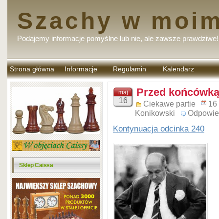
Szachy w moim
Podajemy informacje pomyślne lub nie, ale zawsze prawdziwe!
Strona główna
Informacje
Regulamin
Kalendarz
komentarzy
Przed końcówką 
maj
16
Ciekawe partie
16
Konikowski
Odpowie
Kontynuacja odcinka 240
Sklep Caissa