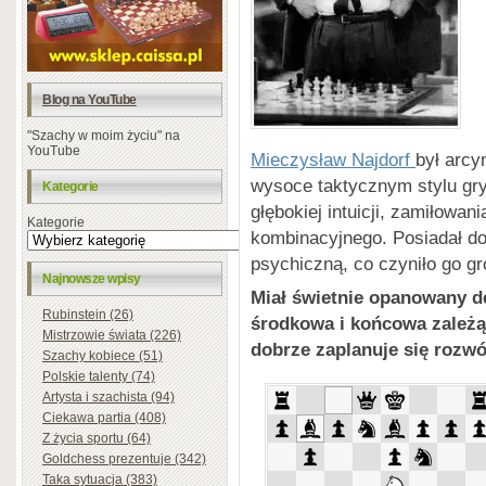
Blog na YouTube
"Szachy w moim życiu" na
YouTube
Mieczysław Najdorf
był arc
wysoce taktycznym stylu gry
Kategorie
głębokiej intuicji, zamiłowan
Kategorie
kombinacyjnego. Posiadał do
psychiczną, co czyniło go gr
Najnowsze wpisy
Miał świetnie opanowany d
Rubinstein (26)
środkowa i końcowa zależą 
Mistrzowie świata (226)
dobrze zaplanuje się rozwój
Szachy kobiece (51)
Polskie talenty (74)
Artysta i szachista (94)
Ciekawa partia (408)
Z życia sportu (64)
Goldchess prezentuje (342)
Taka sytuacja (383)