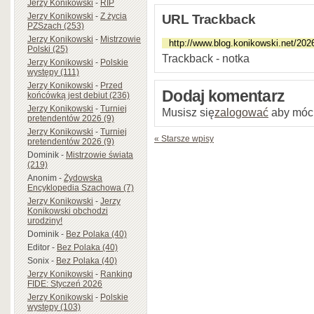
Jerzy Konikowski
-
RIP
Jerzy Konikowski
-
Z życia
URL Trackback
PZSzach (253)
Jerzy Konikowski
-
Mistrzowie
Polski (25)
Trackback - notka
Jerzy Konikowski
-
Polskie
występy (111)
Jerzy Konikowski
-
Przed
Dodaj komentarz
końcówką jest debiut (236)
Jerzy Konikowski
-
Turniej
Musisz się
zalogować
aby móc
pretendentów 2026 (9)
Jerzy Konikowski
-
Turniej
« Starsze wpisy
pretendentów 2026 (9)
Dominik
-
Mistrzowie świata
(219)
Anonim
-
Żydowska
Encyklopedia Szachowa (7)
Jerzy Konikowski
-
Jerzy
Konikowski obchodzi
urodziny!
Dominik
-
Bez Polaka (40)
Editor
-
Bez Polaka (40)
Sonix
-
Bez Polaka (40)
Jerzy Konikowski
-
Ranking
FIDE: Styczeń 2026
Jerzy Konikowski
-
Polskie
występy (103)