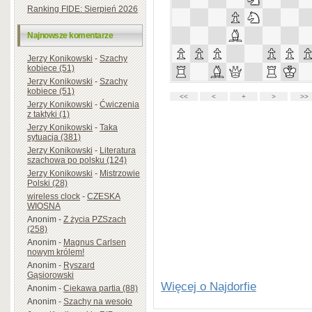
Ranking FIDE: Sierpień 2026
Najnowsze komentarze
Jerzy Konikowski
-
Szachy
kobiece (51)
Jerzy Konikowski
-
Szachy
kobiece (51)
Jerzy Konikowski
-
Ćwiczenia
z taktyki (1)
Jerzy Konikowski
-
Taka
sytuacja (381)
Jerzy Konikowski
-
Literatura
szachowa po polsku (124)
Jerzy Konikowski
-
Mistrzowie
Polski (28)
wireless clock
-
CZESKA
WIOSNA
Anonim
-
Z życia PZSzach
(258)
Anonim
-
Magnus Carlsen
nowym królem!
Anonim
-
Ryszard
Gąsiorowski
Więcej o Najdorfie
Anonim
-
Ciekawa partia (88)
Anonim
-
Szachy na wesoło