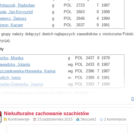
ojtaszek, Radosław
g
POL
2723
7
1987
 itd.
da, Jan-Krzysztof
g
POL
2663
9
1998
ięcie 11…Sd6 jest nowinką i to jest jasny dowód na analityczną pracę Ca
iercz, Dariusz
g
POL
2646
4
1994
azą debiutową!
orun, Kacper
g
POL
2637
9
1991
j grupy należy dołączyć dwóch najlepszych zawodników z mistrzostw Polski
zycja).
ty
oćko, Monika
g
POL
2437
9
1978
awadzka, Jolanta
wg
POL
2433
8
1987
zczepkowska-Horowska, Karina
wg
POL
2396
7
1987
jlich, Iweta
m
POL
2389
6
1981
ajdan-Gajewska, Joanna
wg
POL
2383
7
1988
j podstawowej grupy powinno się dołączyć młodzież:
D
arazińska, Ewa
wf
POL
2310
11
1998
olbasa, Oliwia
wf
POL
2236
11
2000
Niekulturalne zachowanie szachistów
awe na jakiej bazie zawodniczek i zawodników władze Polskiego Zw
Kontrowersje
23 października 2015
Skoczek2
2 komentarze
owej będą budować kadry i tym samym przyszłość polskich szachów. Będą 
y, czy stara polityka personalna?