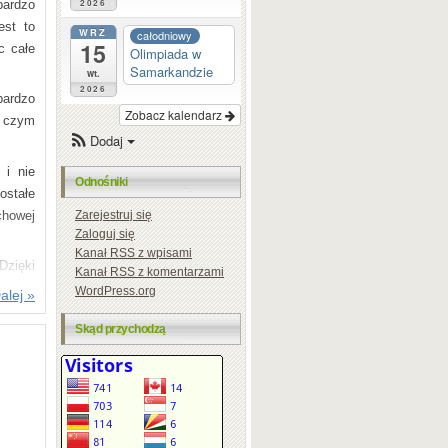
ardzo
2026
est to
WRZ
całodniowy
15
c całe
Olimpiada w
Samarkandzie
wt.
2026
bardzo
Zobacz kalendarz
o czym
Dodaj
 i nie
Odnośniki
ostałe
chowej
Zarejestruj się
Zaloguj się
Kanał
RSS
z wpisami
Dzięki
Kanał
RSS
z komentarzami
o dnia
WordPress.org
alej »
ę jego
Skąd przychodzą
owiedź
ała do
rakcją
lu było