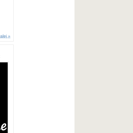
alej »
z