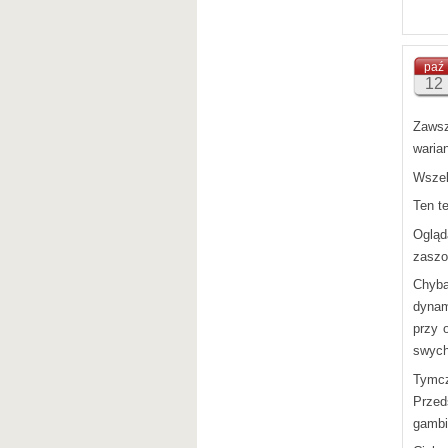
paź
12
Zawsz
warian
Wszel
Ten t
Ogląd
zaszo
Chyba
dynam
przy 
swych
Tymcz
Przed
gambi