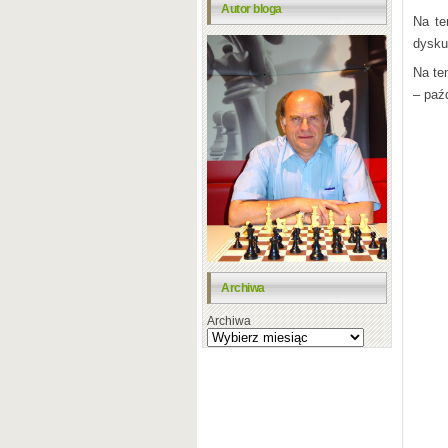
Autor bloga
Na te
dysku
Na te
– paźd
Archiwa
Archiwa