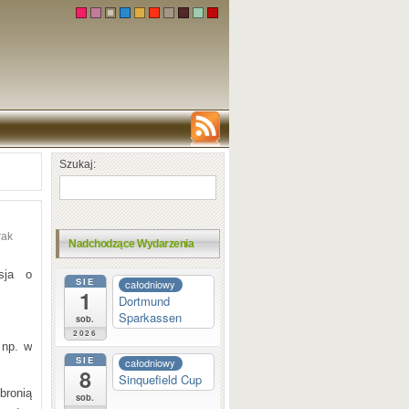
Szukaj:
rak
Nadchodzące Wydarzenia
sja o
SIE
całodniowy
1
Dortmund
Sparkassen
sob.
2026
 np. w
SIE
całodniowy
8
Sinquefield Cup
 bronią
sob.