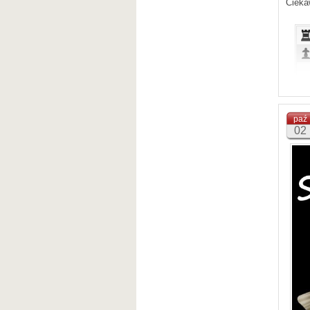
Cieka
paź
02