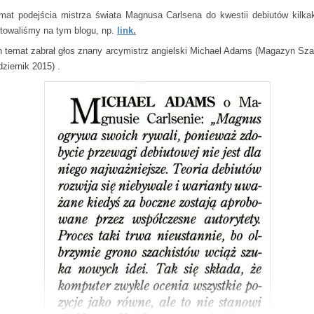
mat podejścia mistrza świata Magnusa Carlsena do kwestii debiutów kilkak
towaliśmy na tym blogu, np.
link.
n temat zabrał głos znany arcymistrz angielski Michael Adams (Magazyn Sza
ziernik 2015) .