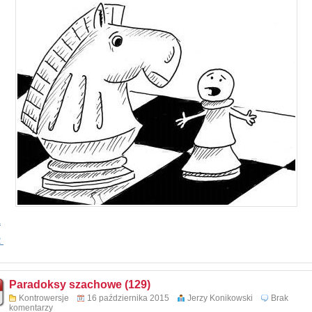
1
2
Paradoksy szachowe (129)
Kontrowersje
16 października 2015
Jerzy Konikowski
Brak
komentarzy