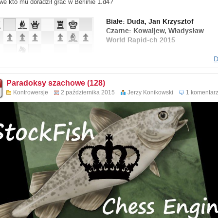
we kto mu doradził grać w Berlinie 1.d4?
D
Paradoksy szachowe (128)
Kontrowersje
2 października 2015
Jerzy Konikowski
1 komentar