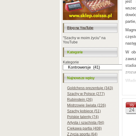
jest
wszec
dowód
partie
Blog na YouTube
Magnu
częst
"Szachy w moim życiu" na
YouTube
nastę
W obe
Kategorie
zawsz
Kategorie
stadi
zrozum
Najnowsze wpisy
Władi
temu 
Goldchess prezentuje (343)
Szachy w Polsce (277)
dzisi
Rubinstein (26)
karie
sty
Mistrzowie świata (226)
Kramn
24
Szachy kobiece (51)
prior
Polskie talenty (74)
Magnu
Artysta i szachista (94)
Ciekawa partia (408)
turnie
Z życia sportu (64)