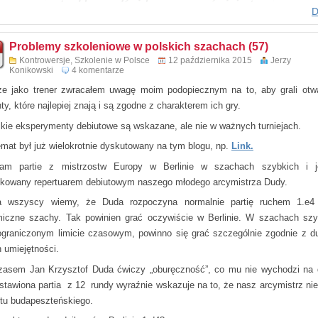
D
Problemy szkoleniowe w polskich szachach (57)
Kontrowersje
,
Szkolenie w Polsce
12 października 2015
Jerzy
Konikowski
4 komentarze
e jako trener zwracałem uwagę moim podopiecznym na to, aby grali otwa
ty, które najlepiej znają i są zgodne z charakterem ich gry.
kie eksperymenty debiutowe są wskazane, ale nie w ważnych turniejach.
emat był już wielokrotnie dyskutowany na tym blogu, np.
Link.
am partie z mistrzostw Europy w Berlinie w szachach szybkich i j
kowany repertuarem debiutowym naszego młodego arcymistrza Dudy.
 wszyscy wiemy, że Duda rozpoczyna normalnie partię ruchem 1.e4 
iczne szachy. Tak powinien grać oczywiście w Berlinie. W szachach szy
ograniczonym limicie czasowym, powinno się grać szczególnie zgodnie z 
 umiejętności.
asem Jan Krzysztof Duda ćwiczy „oburęczność”, co mu nie wychodzi na 
stawiona partia z 12 rundy wyraźnie wskazuje na to, że nasz arcymistrz nie
tu budapeszteńskiego.