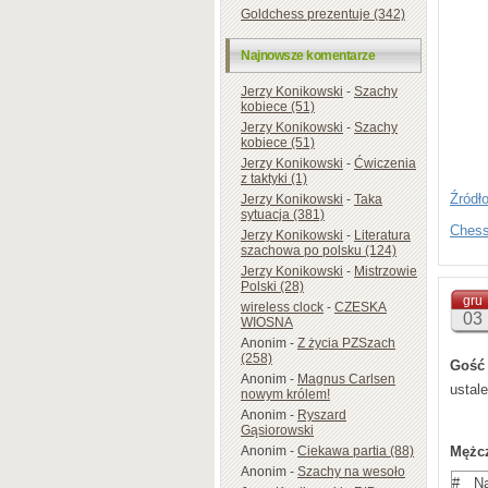
jego 
Goldchess prezentuje (342)
komput
wszys
Najnowsze komentarze
daneg
Jerzy Konikowski
-
Szachy
ma w 
kobiece (51)
Carls
Jerzy Konikowski
-
Szachy
kobiece (51)
przys
Jerzy Konikowski
-
Ćwiczenia
Po uk
z taktyki (1)
otrzy
Źródł
Jerzy Konikowski
-
Taka
sytuacja (381)
niekt
Ches
Jerzy Konikowski
-
Literatura
swych
szachowa po polsku (124)
itd.
Jerzy Konikowski
-
Mistrzowie
Polski (28)
gru
Myślę
wireless clock
-
CZESKA
03
WIOSNA
pewno
Anonim
-
Z życia PZSzach
podst
(258)
Gość 
niewie
Anonim
-
Magnus Carlsen
ustal
nowym królem!
Uzupe
Anonim
-
Ryszard
Gąsiorowski
Przyt
Mężc
Anonim
-
Ciekawa partia (88)
wykaz
Anonim
-
Szachy na wesoło
#
N
dawna