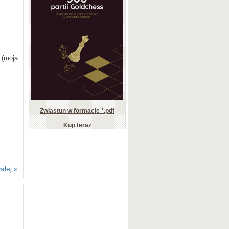
rlsena
 (moja
Zwiastun w formacie *.pdf
Kup teraz
alej »
iązku
jakieś