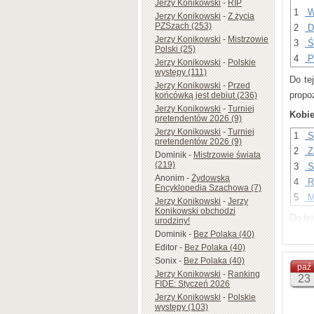
Jerzy Konikowski
-
RIP
1
W
Jobava
Jerzy Konikowski
-
Z życia
PZSzach (253)
2
Du
Posun
Jerzy Konikowski
-
Mistrzowie
3
Św
nad f
Polski (25)
4
Pi
Jerzy Konikowski
-
Polskie
występy (111)
Do te
Jerzy Konikowski
-
Przed
propo
końcówką jest debiut (236)
Jerzy Konikowski
-
Turniej
Kobie
pretendentów 2026 (9)
Jerzy Konikowski
-
Turniej
1
S
pretendentów 2026 (9)
2
Z
Dominik
-
Mistrzowie świata
(219)
3
S
Anonim
-
Żydowska
4
Ra
Encyklopedia Szachowa (7)
5
M
Jerzy Konikowski
-
Jerzy
Konikowski obchodzi
Do te
urodziny!
Dominik
-
Bez Polaka (40)
9
H
Editor
-
Bez Polaka (40)
15
Ki
Sonix
-
Bez Polaka (40)
paź
Jerzy Konikowski
-
Ranking
Ciek
23
FIDE: Styczeń 2026
Szach
Jerzy Konikowski
-
Polskie
zmian
występy (103)