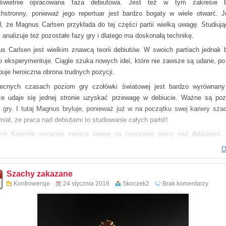
 świetnie opracowana faza debiutowa. Jest też w tym zakresie b
hstronny, ponieważ jego repertuar jest bardzo bogaty w wiele otwarć. J
, że Magnus Carlsen przykłada do tej części partii wielką uwagę. Studiują
, analizuje też pozostałe fazy gry i dlatego ma doskonałą technikę.
s Carlsen jest wielkim znawcą teorii debiutów. W swoich partiach jednak 
o eksperymentuje. Ciągle szuka nowych idei, które nie zawsze są udane, p
puje heroiczna obrona trudnych pozycji.
cnych czasach poziom gry czołówki światowej jest bardzo wyrównany
e udaje się jednej stronie uzyskać przewagę w debiucie. Ważne są poz
a gry. I tutaj Magnus bryluje, ponieważ już w na początku swej kariery sza
iał, że praca nad debiutami to studiowanie całych partii!!
mir Kramnik wyraźnie zwraca uwagę na znaczenie pracy nad debiutami. 
w szybkim tempie osiągnął wysoki poziom i zdobył tytuł mistrza świata. D
D
ejszego jest w ścisłej czołówce naszego globu. A jak mogłaby potoczyć si
ra szachowa, gdyby ominął przygotowanie debiutowe w swym treningu? Wyp
Szachy zakazane
ika jasno dowodzi, że w Związku Radzieckim praca nad otwarciami należ
Kontrowersje
24 stycznia 2016
Skoczek2
Brak komentarzy
ytetów w szkoleniu zawodniczek i zawodników.
s Carlsen grał dwa razy w Dortmundzie w latach 2007 i 2009. Był wielką at
ju. Udzielał licznych wywiadów dla prasy i telewizji. Wielkim szokiem dla wie