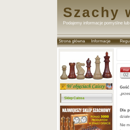
Szachy 
Podajemy informacje pomyślne lub 
Strona główna
Informacje
Regu
komen
mar
02
Gość
„prze
Sklep Caissa
Dla p
dzial
Nie mo