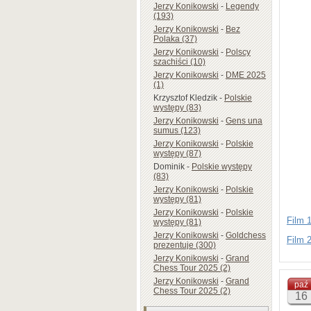
Jerzy Konikowski
-
Legendy
(193)
Jerzy Konikowski
-
Bez
Polaka (37)
Jerzy Konikowski
-
Polscy
szachiści (10)
Jerzy Konikowski
-
DME 2025
(1)
Krzysztof Kledzik
-
Polskie
występy (83)
Jerzy Konikowski
-
Gens una
sumus (123)
Jerzy Konikowski
-
Polskie
występy (87)
Dominik
-
Polskie występy
(83)
Jerzy Konikowski
-
Polskie
występy (81)
Jerzy Konikowski
-
Polskie
Film 
występy (81)
Jerzy Konikowski
-
Goldchess
Film 
prezentuje (300)
Jerzy Konikowski
-
Grand
Chess Tour 2025 (2)
Jerzy Konikowski
-
Grand
paź
Chess Tour 2025 (2)
16