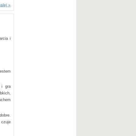
alej »
rcia i
estem
i gra
bkich,
duchem
dobre.
 czuje