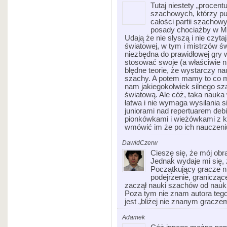
Tutaj niestety „procen
szachowych, którzy pub
całości partii szachow
posady chociażby w M
Udają że nie słyszą i nie czyt
światowej, w tym i mistrzów św
niezbędna do prawidłowej gry w
stosować swoje (a właściwie 
błędne teorie, że wystarczy n
szachy. A potem mamy to co 
nam jakiegokolwiek silnego s
światową. Ale cóż, taka nauka 
łatwa i nie wymaga wysilania 
juniorami nad repertuarem debi
pionkówkami i wieżówkami z ksi
wmówić im że po ich nauczeniu
DawidCzerw
Cieszę się, że mój obr
Jednak wydaje mi się, 
Początkujący gracze n
podejrzenie, granicząc
zaczął nauki szachów od nauki
Poza tym nie znam autora tego 
jest „bliżej nie znanym gracze
Adamek