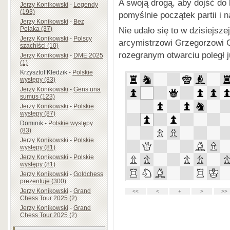
A swoją drogą, aby dojść do 
Jerzy Konikowski
-
Legendy
(193)
pomyślnie początek partii i 
Jerzy Konikowski
-
Bez
Polaka (37)
Nie udało się to w dzisiejsze
Jerzy Konikowski
-
Polscy
arcymistrzowi Grzegorzowi G
szachiści (10)
rozegranym otwarciu poległ j
Jerzy Konikowski
-
DME 2025
(1)
Krzysztof Kledzik
-
Polskie
występy (83)
Jerzy Konikowski
-
Gens una
sumus (123)
Jerzy Konikowski
-
Polskie
występy (87)
Dominik
-
Polskie występy
(83)
Jerzy Konikowski
-
Polskie
występy (81)
Jerzy Konikowski
-
Polskie
występy (81)
Jerzy Konikowski
-
Goldchess
prezentuje (300)
Jerzy Konikowski
-
Grand
Chess Tour 2025 (2)
Jerzy Konikowski
-
Grand
Chess Tour 2025 (2)