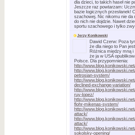
dla dzieci, to takich haseł ni
Jeszcze raz powtarzam: Uczm
bazie logicznych przesłanek! O
szachowej. Nic nikomu nie da
do nich nie dojdzie. Nawet dzi
sportu szachowego i tylko zwy
Jerzy Konikowski
Dawid Czerw: Poza tym 
że dla niego to Pan jes
Różnica między mną i 
że ja w USA opublikowa
Polsce. Dla przypomnienia:
http://www.blog.konikowski.net
http://www.blog.konikowski.n
petrosian-system/
http://www.blog.konikowski.n
declined-exchange-variation/
http://www.blog.konikowski.net
ruy-lopez/
http://www.blog.konikowski.n
flohr-mikenas-system/
http://www.blog.konikowski.ne
attack/
http://www.blog.konikowski.ne
attack/
http://www.blog.konikowski.net
sokolsky-opening/