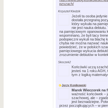
pzszach/
Krzysztof Kledzik
Jeżeli ta osoba jedynie
dostała przegraną pozy
który wykuła na pamięć
nie jest nauka debiutu.
na pamięciowym opanowaniu ki
wspominano, że byli tacy trene
podopieczni wykuli na blachę k
chyba nie można nazwać nauką
powiedzieć, że w polskich sza
pamięciowego wykucia debiutó
zrozumienie debiutów w kontekś
Skoczek2
Końcówki uczą szachó
jesteś na 1 roku AGH, 
tym z logiką matematy
Jerzy Konikowski
Marek Wieczorek na 
ważność końcówek – j
szachowej, ale – zgad
jest beznadziejne. Po
przez początkujących – w pierw