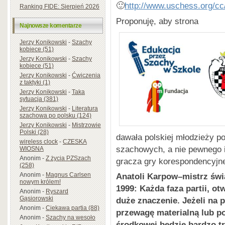
🙂
http://www.uschess.org/cc
Ranking FIDE: Sierpień 2026
Proponuję, aby strona
Najnowsze komentarze
Jerzy Konikowski
-
Szachy
kobiece (51)
Jerzy Konikowski
-
Szachy
kobiece (51)
Jerzy Konikowski
-
Ćwiczenia
z taktyki (1)
Jerzy Konikowski
-
Taka
sytuacja (381)
Jerzy Konikowski
-
Literatura
szachowa po polsku (124)
Jerzy Konikowski
-
Mistrzowie
Polski (28)
dawała polskiej młodzieży p
wireless clock
-
CZESKA
szachowych, a nie pewnego i
WIOSNA
Anonim
-
Z życia PZSzach
gracza gry korespondencyjne
(258)
Anonim
-
Magnus Carlsen
Anatoli Karpow–mistrz świa
nowym królem!
1999: Każda faza partii, o
Anonim
-
Ryszard
Gąsiorowski
duże znaczenie. Jeżeli na 
Anonim
-
Ciekawa partia (88)
przewagę materialną lub po
Anonim
-
Szachy na wesoło
środkowej będzie bardzo tr