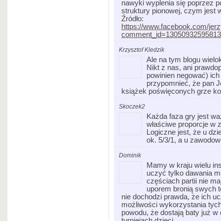
nawyki wyplenia się poprzez po
struktury pionowej, czym jest 
Źródło:
https://www.facebook.com/jer
comment_id=13050932595813
Krzysztof Kledzik
Ale na tym blogu wielo
Nikt z nas, ani prawdop
powinien negować) ich 
przypomnieć, że pan J
książek poświęconych grze ko
Skoczek2
Każda faza gry jest waż
właściwe proporcje w za
Logiczne jest, że u dzi
ok. 5/3/1, a u zawodow
Dominik
Mamy w kraju wielu inst
uczyć tylko dawania m
częściach partii nie ma
uporem bronią swych te
nie dochodzi prawda, że ich u
możliwości wykorzystania tych
powodu, że dostają baty już w
turniejach dzieci.