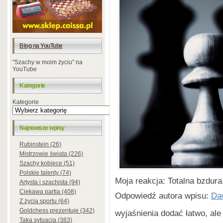
Blog na YouTube
"Szachy w moim życiu" na
YouTube
Kategorie
Kategorie
Najnowsze wpisy
Rubinstein (26)
Mistrzowie świata (226)
Szachy kobiece (51)
Polskie talenty (74)
Moja reakcja: Totalna bzdura
Artysta i szachista (94)
Ciekawa partia (408)
Odpowiedź autora wpisu:
Da
Z życia sportu (64)
Goldchess prezentuje (342)
wyjaśnienia dodać łatwo, ale
Taka sytuacja (383)