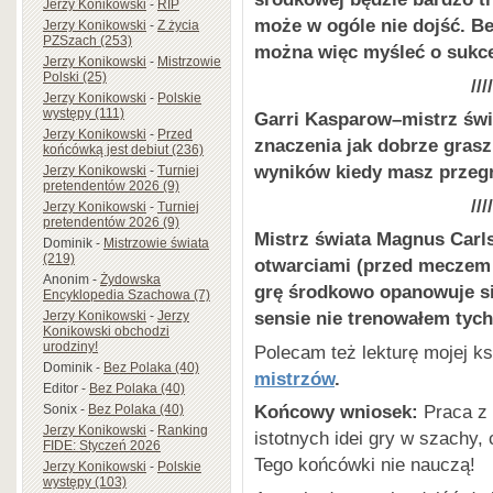
Jerzy Konikowski
-
RIP
może w ogóle nie dojść. Be
Jerzy Konikowski
-
Z życia
PZSzach (253)
można więc myśleć o sukc
Jerzy Konikowski
-
Mistrzowie
Polski (25)
////
Jerzy Konikowski
-
Polskie
występy (111)
Garri Kasparow–mistrz świ
Jerzy Konikowski
-
Przed
znaczenia jak dobrze gras
końcówką jest debiut (236)
wyników kiedy masz przeg
Jerzy Konikowski
-
Turniej
pretendentów 2026 (9)
////
Jerzy Konikowski
-
Turniej
pretendentów 2026 (9)
Mistrz świata Magnus Carl
Dominik
-
Mistrzowie świata
(219)
otwarciami (przed meczem 
Anonim
-
Żydowska
grę środkowo opanowuje się
Encyklopedia Szachowa (7)
sensie nie trenowałem tych 
Jerzy Konikowski
-
Jerzy
Konikowski obchodzi
urodziny!
Polecam też lekturę mojej ks
Dominik
-
Bez Polaka (40)
mistrzów
.
Editor
-
Bez Polaka (40)
Końcowy wniosek:
Praca z 
Sonix
-
Bez Polaka (40)
Jerzy Konikowski
-
Ranking
istotnych idei gry w szachy, c
FIDE: Styczeń 2026
Tego końcówki nie nauczą!
Jerzy Konikowski
-
Polskie
występy (103)