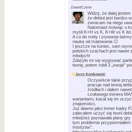
DawidCzerw
Widzę, że dalej jeste
że debiut jest bardzo w
zwracam na niego uwa
Natomiast mówiąc o k
myśli K+H vs K, K+W vs K itd.
A co do mety i zrywania taśmy
naukę od matowania 🙂
I jeszcze na koniec, sam wyro
polskich szachach jest nawet 
młodych!
Zdażyło mi się wygrywać partie
teorię, potem robił 3 „swoje” p
Jerzy Konikowski
Oczywiście takie przyp
pracuje nad teorią deb
źródłach i dałem nawet
czołowego trenera MAS
wariantami, kazał się im uczyć
znajomości.
Już dawno jako trener kadry 
zalecałem uczyć się teorii debi
młodzież poznawała plany gry i
tym problemie przypomniałem 
mistrzów”.
http://www.blog.konikowski.ne