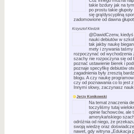
Cóż innego można napi
takie bzdury jak na ty
po prostu takie głupot
się grą/dyscypliną spor
zadomowione od dawna głupo
Krzysztof Kledzik
@DawidCzerw, kiedyś 
nauki debiutów w szk
tak jakby naukę biegani
mety i zrywania taśmy 
rozpoczynać od wychodzenia z 
szachy nie rozpoczyna się od
poznać ustawienie bierek i po
poznaje specyfikę debiutów otw
zagadnienia były zresztą bard
blogu. A czy naukę programow
czy od poznawania co to jest zm
Innymi słowy, zaczynasz nauk
Jerzy Konikowski
Na temat znaczenia d
toczyliśmy tutaj wielok
opinie fachowców, ale 
amerykańskiego szachist
odróżnia od niego, że przekazuj
swoją wiedzę oraz doświadczen
nawet, gdy witryna „Edukacja 