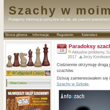
Szachy w moim
Podajemy informacje pomyślne lub nie, ale zawsze prawdziwe!
Strona główna
Informacje
Regulamin
Kalendarz
komentarzy
Paradoksy szac
lut
18
Aktualne problemy
,
S
2017
Jerzy Konikows
Codziennie otrzymuję drogą
szachów.
Dzisiaj zainteresowałem się
Sklep Caissa
Szachy w Szkole
.