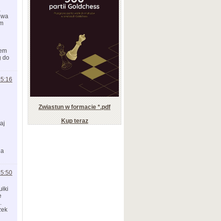
a
dwa
ym
łem
g do
15:16
Zwiastun w formacie *.pdf
Kup teraz
aj
na
15:50
łki
e
.
żek