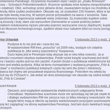
emienienia Pańskiego. Oczywiście musiałem zejść i wejść po „znaku firmowym”
ssy – Schodach Potiomkinowskich. W porcie spotkała mnie kolejna niespodziank
e ostatnia!). Otóż, wchodząc przez główne drzwi, zauważyłem leżące na chodniku 
knoty, które szybko podniosłem. Okazało się, że znalazłem 150 hrywien, które w t
sie było kwotą znaczną. W samym porcie przysiadłem na ławce z wrażenia. Taka
spodziewana regeneracja sakiewki wiele zmieniała. Za znalezisko kupiłem sobie
ą koszulę i buty, stare zaś wyrzuciłem (Generalnie w czasie podróży jestem
iakiem redukowania ciężaru plecaka poprzez wyrzucanie rzeczy zbędnych), kupi
et do Muzeum Archeologicznego, zjadłem obiad oraz nabyłem bilet na nocny pocią
owa…
rtur Urbaniak
5 listopada 2013 o godz. 
Pustynia to to nie jest ale i oaza też nie.
W wydawnictwie RM trwa „posucha” od 2009 roku, bodajże ich ostatnia
publikacja to „Moi wielcy poprzednicy” Kasparova.
Dużo lepiej jest w Penelopie tutaj ukazuje się w roku kilka nowości. Ja w
ełności rozumiem obydwa wydawnictwa. Polski rynek książki szachowej jest dość
dny i bardzo ciężko jest na nim zarobić. A jeżeli chodzi o publikacje elektroniczne tut
iero jest wielka pustynia. Kilka lat temu rozmawiałem z wydawcą programu „Fritz &
sław” o możliwości publikacji kolejnych części tej serii dla dzieci i młodzieży.
awca był chętny ale poszukiwał wsparcia finansowego. Poleciłem mu wtedy by
ócił się do PZSzach’u. Jak widać do dnia dzisiejszego nie ukazała się żadna kolej
ść „Fritz & Czesław”.
sztof Kledzik
5 listopada 2013 o godz. 
Owszem, pod względem wydawnictw elektronicznych ustępujemy firmie
ChessBase. Wydawnictwa szachowe może nie sprzedają się tak jak ciepłe bu
i dlatego wydawnictwo RM nie zarzuca nas co kilka miesięcy nowościami. Al
książki które mają w ofercie są bardzo wartościowymi pozycjami szachowymi
szę też zaglądnąć na stronę wydawnictwa Penelopy. Jest tam dużo świetnych ksią
chowych.