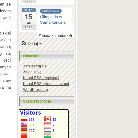
2026
zam że
WRZ
całodniowy
ględem
15
Olimpiada w
etować
Samarkandzie
wt.
2026
lskiej
Zobacz kalendarz
wo”, a
Dodaj
owanej
jmniej
Odnośniki
ilości
Zarejestruj się
wanych
Zaloguj się
upowa,
Kanał
RSS
z wpisami
 tuzów
Kanał
RSS
z komentarzami
nia na
WordPress.org
Skąd przychodzą