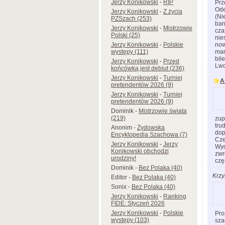
Jerzy Konikowski
-
RIP
Prz
Ode
Jerzy Konikowski
-
Z życia
(Ni
PZSzach (253)
ban
Jerzy Konikowski
-
Mistrzowie
cza
Polski (25)
nie
now
Jerzy Konikowski
-
Polskie
man
występy (111)
bil
Jerzy Konikowski
-
Przed
Lw
końcówką jest debiut (236)
Jerzy Konikowski
-
Turniej
A
pretendentów 2026 (9)
Jerzy Konikowski
-
Turniej
pretendentów 2026 (9)
Dominik
-
Mistrzowie świata
(219)
zup
tru
Anonim
-
Żydowska
dop
Encyklopedia Szachowa (7)
Cze
Jerzy Konikowski
-
Jerzy
Wyd
Konikowski obchodzi
zwr
urodziny!
czę
Dominik
-
Bez Polaka (40)
Krzy
Editor
-
Bez Polaka (40)
Sonix
-
Bez Polaka (40)
Jerzy Konikowski
-
Ranking
FIDE: Styczeń 2026
Jerzy Konikowski
-
Polskie
Pro
występy (103)
sza