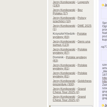
Jerzy Konikowski
-
Legendy
J
(193)
Jerzy Konikowski
-
Bez
Polaka (37)
Jerzy Konikowski
-
Polscy
szachiści (10)
Spr
Jerzy Konikowski
-
DME 2025
Ogó
(1)
prz
Nat
Krzysztof Kledzik
-
Polskie
poz
występy (83)
kup
Jerzy Konikowski
-
Gens una
sumus (123)
raj7
Jerzy Konikowski
-
Polskie
występy (87)
Dominik
-
Polskie występy
(83)
sze
Jerzy Konikowski
-
Polskie
ama
występy (81)
„We
Jerzy Konikowski
-
Polskie
187
występy (81)
htt
Jerzy Konikowski
-
Goldchess
htt
prezentuje (300)
Zai
sza
Jerzy Konikowski
-
Grand
gru
Chess Tour 2025 (2)
gra
Jerzy Konikowski
-
Grand
gra
Chess Tour 2025 (2)
J