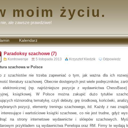
w moim życiu.
nie, ale zawsze prawdziwe!
lamin
Kalendarz
tarzy
Paradoksy szachowe (7)
Kontrowersje
5 listopada 2013
Krzysztof Kledzik
Odpowiedz
atura szachowa w Polsce
o z szachistów nie trzeba zapewniać o tym, jak ważna dla ich rozwoj
mość literatury szachowej. Obecnie dostępnych jest wiele podręczników, zar
e elektronicznej (np. najróżniejsze pozycje z wydawnictwa ChessBase)
ycyjnej, książkowej. W Polsce można zakupić dużo tytułów szacho
ujących różnorodną tematykę, czyli debiuty, grę środkową, końcówki, analizy 
wybranych pozycji, elementy treningu szachowego, itd. Każdy z nas znajdz
e interesujące i wartościowe książki szachowe, co nie jest trudne, gdyż wys
ądnąć na strony internetowe wydawnictw i sklepów szachowych. Myś
darowym przykładem są wydawnictwa Penelopa oraz RM. Firmy te wydają k