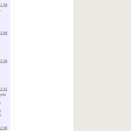
21:39
–
22:08
22:26
22:31
nymi
i
i
m.
22:36