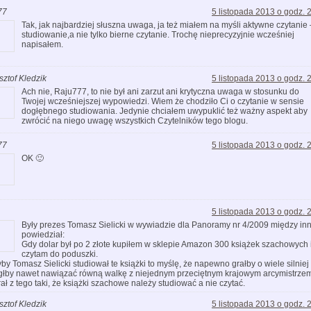
77
5 listopada 2013 o godz. 
Tak, jak najbardziej słuszna uwaga, ja też miałem na myśli aktywne czytanie 
studiowanie,a nie tylko bierne czytanie. Trochę nieprecyzyjnie wcześniej
napisałem.
sztof Kledzik
5 listopada 2013 o godz. 
Ach nie, Raju777, to nie był ani zarzut ani krytyczna uwaga w stosunku do
Twojej wcześniejszej wypowiedzi. Wiem że chodziło Ci o czytanie w sensie
dogłębnego studiowania. Jedynie chciałem uwypuklić też ważny aspekt aby
zwrócić na niego uwagę wszystkich Czytelników tego blogu.
77
5 listopada 2013 o godz. 
OK 🙂
5 listopada 2013 o godz. 
Były prezes Tomasz Sielicki w wywiadzie dla Panoramy nr 4/2009 między in
powiedział:
Gdy dolar był po 2 złote kupiłem w sklepie Amazon 300 książek szachowych 
czytam do poduszki.
by Tomasz Sielicki studiował te książki to myślę, że napewno grałby o wiele silniej 
łby nawet nawiązać równą walkę z niejednym przeciętnym krajowym arcymistrze
ał z tego taki, że książki szachowe należy studiować a nie czytać.
sztof Kledzik
5 listopada 2013 o godz. 