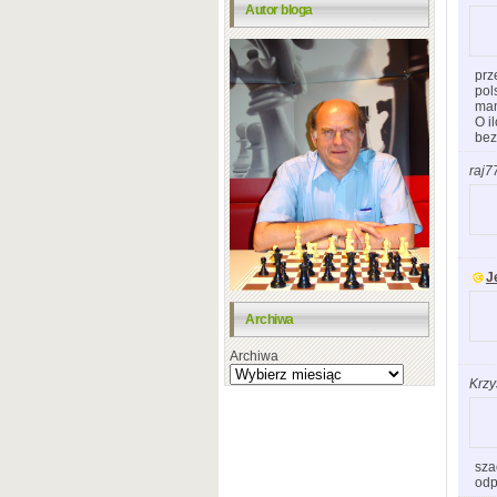
Autor bloga
prz
pol
mam
O i
bez
raj7
J
Archiwa
Archiwa
Krzy
sza
odp