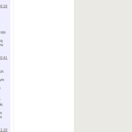
16:16
robi
są
mu
20:41
ych
nym
u
/
ki
bo
bo
21:10