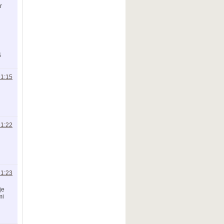
r
ś
21:15
21:22
21:23
je
mi