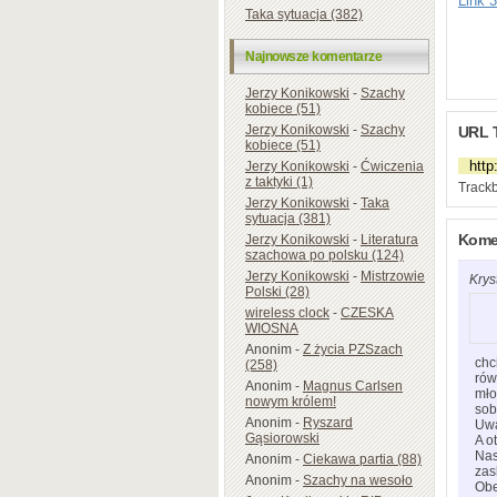
Link 3
Taka sytuacja (382)
Najnowsze komentarze
Jerzy Konikowski
-
Szachy
kobiece (51)
Jerzy Konikowski
-
Szachy
URL 
kobiece (51)
Jerzy Konikowski
-
Ćwiczenia
z taktyki (1)
Trackb
Jerzy Konikowski
-
Taka
sytuacja (381)
Kome
Jerzy Konikowski
-
Literatura
szachowa po polsku (124)
Jerzy Konikowski
-
Mistrzowie
Krys
Polski (28)
wireless clock
-
CZESKA
WIOSNA
Anonim
-
Z życia PZSzach
chc
(258)
rów
Anonim
-
Magnus Carlsen
mło
nowym królem!
sob
Anonim
-
Ryszard
Uwa
Gąsiorowski
A o
Nas
Anonim
-
Ciekawa partia (88)
zas
Anonim
-
Szachy na wesoło
Obe