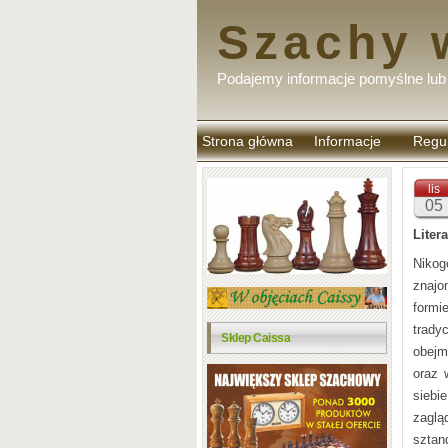
Szachy 
Podajemy informacje pomyślne lub 
Strona główna
Informacje
Regu
komen
lis
05
Liter
Nikog
znajo
formi
trad
Sklep Caissa
obejm
oraz 
siebi
zagl
sztan