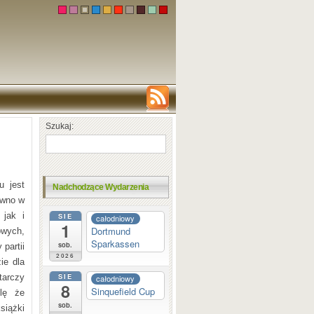
Szukaj:
u jest
Nadchodzące Wydarzenia
ówno w
 jak i
SIE
całodniowy
1
Dortmund
wych,
Sparkassen
sob.
partii
2026
ie dla
SIE
tarczy
całodniowy
8
Sinquefield Cup
lę że
sob.
siążki