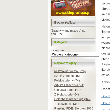
zarów
ofert
jakoś
bibli
Blog na YouTube
Natom
"Szachy w moim życiu" na
liter
YouTube
jej j
Kategorie
wypow
niezr
Kategorie
dostę
przez
Najnowsze wpisy
Karpo
liter
Mistrzowie świata (226)
dziwa
Szachy kobiece (51)
Polskie talenty (74)
Krzys
Artysta i szachista (94)
Dodat
Ciekawa partia (408)
Z życia sportu (64)
Link 1
Goldchess prezentuje (342)
Link 2
Taka sytuacja (383)
Ranking FIDE: Sierpień 2026