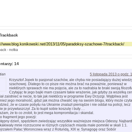
Trackback
ack - notka
ntarzy: 14
tian
5 listopada 2013 o godz. 
Krzysztof Jopek to pasjonat szachów, ale chyba nie posiadający dużej wiedz
szachowej. Dlatego to co pisze nie można brać na poważnie, ponieważ w
niektórych sprawach nie ma pojęcia, ale za to nadrabia te braki swoją filozofi
Czytając te jego bajki mam czasami takie wrażenie, jak gdyby za wszelką ce
iał zaistnieć w necie, to tak jak niektórzy w programie Ewy Drzyzgi. Wątpliwa jest
nież jego moralność, gdyż jak można chwalić się na swoim blogu, który może czyta
dzież, że w czasie pobytu na Ukrainie znalazł pieniądze i nie oddał na policji, lecz
ie je przywłaszczył. Za to kupił sobie koszulę i buty….
żam, że to co zrobił, to jest mega kompromitacja i skandal.
to fragment jego poezji:
tępny dzień, spędziłem zwiedzając wszystkie ważniejsze miejsca Odessy. Najbard
kakiwały mnie rozrzucone w różnych częściach miasta małe pomniki w skali 1:1.
jrzałem Pałac Woroncowa wraz z Rotundą, XIX w. Synagogę oraz Sobór