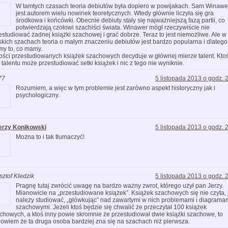
W tamtych czasach teoria debiutów była dopiero w powijakach. Sam Winawe
jest autorem wielu nowinek teoretycznych. Wtedy głównie liczyła się gra
środkowa i końcówki. Obecnie debiuty stały się najważniejszą fazą partii, co
potwierdzają czołowi szachiści świata. Winawer mógł rzeczywiście nie
estudiować żadnej książki szachowej i grać dobrze. Teraz to jest niemożliwe. Ale w
skich szachach teoria o małym znaczeniu debiutów jest bardzo popularna i dlatego
y to, co mamy.
lości przestudiowanych książek szachowych decyduje w głównej mierze talent. Kto
 talentu może przestudiować setki książek i nic z tego nie wyniknie.
77
5 listopada 2013 o godz. 
Rozumiem, a więc w tym problemie jest zarówno aspekt historyczny jak i
psychologiczny.
erzy Konikowski
5 listopada 2013 o godz. 
Można to i tak tłumaczyć!
sztof Kledzik
5 listopada 2013 o godz. 
Pragnę tutaj zwrócić uwagę na bardzo ważny zwrot, którego użył pan Jerzy.
Mianowicie na „przestudiowane książek”. Książek szachowych się nie czyta, 
należy studiować, „główkując” nad zawartymi w nich problemami i diagrama
szachowymi. Jeżeli ktoś będzie się chwalić że przeczytał 100 książek
chowych, a ktoś inny powie skromnie że przestudiował dwie książki szachowe, to
owiem że ta druga osoba bardziej zna się na szachach niż pierwsza.