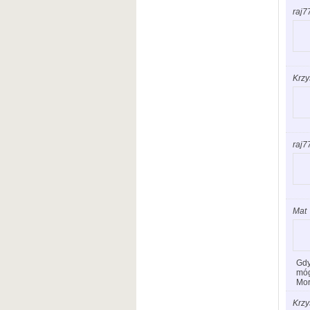
raj7
Krzy
raj7
Mat
Gdy
móg
Mor
Krzy