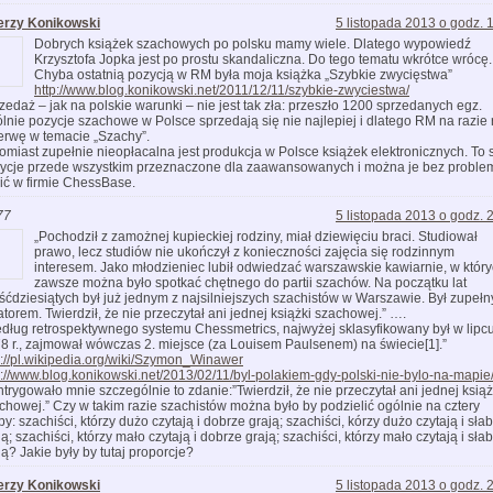
erzy Konikowski
5 listopada 2013 o godz. 
Dobrych książek szachowych po polsku mamy wiele. Dlatego wypowiedź
Krzysztofa Jopka jest po prostu skandaliczna. Do tego tematu wkrótce wrócę.
Chyba ostatnią pozycją w RM była moja książka „Szybkie zwycięstwa”
http://www.blog.konikowski.net/2011/12/11/szybkie-zwyciestwa/
zedaż – jak na polskie warunki – nie jest tak zła: przeszło 1200 sprzedanych egz.
lnie pozycje szachowe w Polsce sprzedają się nie najlepiej i dlatego RM na razie 
erwę w temacie „Szachy”.
omiast zupełnie nieopłacalna jest produkcja w Polsce książek elektronicznych. To 
ycje przede wszystkim przeznaczone dla zaawansowanych i można je bez proble
ić w firmie ChessBase.
77
5 listopada 2013 o godz. 
„Pochodził z zamożnej kupieckiej rodziny, miał dziewięciu braci. Studiował
prawo, lecz studiów nie ukończył z konieczności zajęcia się rodzinnym
interesem. Jako młodzieniec lubił odwiedzać warszawskie kawiarnie, w któr
zawsze można było spotkać chętnego do partii szachów. Na początku lat
śćdziesiątych był już jednym z najsilniejszych szachistów w Warszawie. Był zupeł
torem. Twierdził, że nie przeczytał ani jednej książki szachowej.” ….
dług retrospektywnego systemu Chessmetrics, najwyżej sklasyfikowany był w lipc
8 r., zajmował wówczas 2. miejsce (za Louisem Paulsenem) na świecie[1].”
p://pl.wikipedia.org/wiki/Szymon_Winawer
p://www.blog.konikowski.net/2013/02/11/byl-polakiem-gdy-polski-nie-bylo-na-mapie
ntrygowało mnie szczególnie to zdanie:”Twierdził, że nie przeczytał ani jednej książ
chowej.” Czy w takim razie szachistów można było by podzielić ogólnie na cztery
py: szachiści, którzy dużo czytają i dobrze grają; szachiści, kórzy dużo czytają i sła
ją; szachiści, którzy mało czytają i dobrze grają; szachiści, którzy mało czytają i sła
ją? Jakie były by tutaj proporcje?
erzy Konikowski
5 listopada 2013 o godz. 