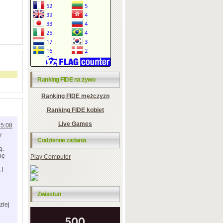
Ranking FIDE na żywo
Ranking FIDE mężczyzn
Ranking FIDE kobiet
Live Games
15:08
y
Codzienne zadania
ą.
nę
Play Computer
 i
Zwiastun
ziej