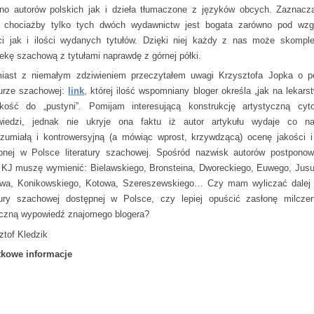
no autorów polskich jak i dzieła tłumaczone z języków obcych. Zaznac
a chociażby tylko tych dwóch wydawnictw jest bogata zarówno pod wz
ci jak i ilości wydanych tytułów. Dzięki niej każdy z nas może skompl
otekę szachową z tytułami naprawdę z górnej półki.
iast z niemałym zdziwieniem przeczytałem uwagi Krzysztofa Jopka o po
aturze szachowej:
link
, której ilość wspomniany bloger określa „jak na lekarst
akość do „pustyni”. Pomijam interesującą konstrukcję artystyczną cyt
iedzi, jednak nie ukryje ona faktu iż autor artykułu wydaje co na
ozumiałą i kontrowersyjną (a mówiąc wprost, krzywdzącą) ocenę jakości i 
pnej w Polsce literatury szachowej. Spośród nazwisk autorów postpono
 KJ muszę wymienić: Bielawskiego, Bronsteina, Dworeckiego, Euwego, Jus
wa, Konikowskiego, Kotowa, Szereszewskiego… Czy mam wyliczać dalej
atury szachowej dostępnej w Polsce, czy lepiej opuścić zasłonę milcze
czną wypowiedź znajomego blogera?
ztof Kledzik
kowe informacje