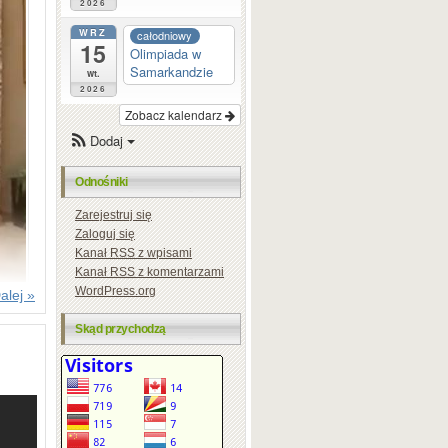
2026
WRZ
całodniowy
15
Olimpiada w
Samarkandzie
wt.
2026
Zobacz kalendarz
Dodaj
Odnośniki
Zarejestruj się
Zaloguj się
Kanał
RSS
z wpisami
Kanał
RSS
z komentarzami
WordPress.org
alej »
Skąd przychodzą
ski)