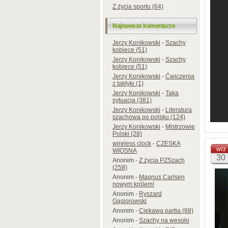
Z życia sportu (64)
Najnowsze komentarze
Jerzy Konikowski
-
Szachy
kobiece (51)
Jerzy Konikowski
-
Szachy
kobiece (51)
Jerzy Konikowski
-
Ćwiczenia
z taktyki (1)
Jerzy Konikowski
-
Taka
sytuacja (381)
Jerzy Konikowski
-
Literatura
szachowa po polsku (124)
Jerzy Konikowski
-
Mistrzowie
Polski (28)
wireless clock
-
CZESKA
wrz
WIOSNA
30
Anonim
-
Z życia PZSzach
(258)
Anonim
-
Magnus Carlsen
nowym królem!
Anonim
-
Ryszard
Gąsiorowski
Anonim
-
Ciekawa partia (88)
Anonim
-
Szachy na wesoło