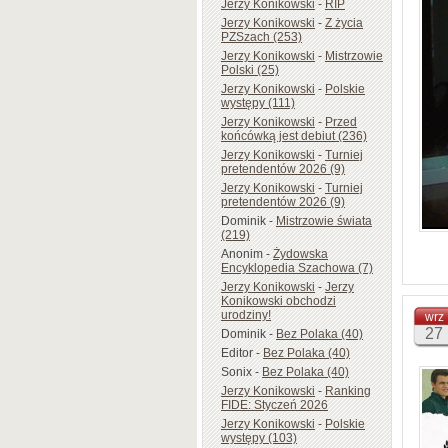
Jerzy Konikowski
-
RIP
Jerzy Konikowski
-
Z życia
PZSzach (253)
Jerzy Konikowski
-
Mistrzowie
Polski (25)
Jerzy Konikowski
-
Polskie
występy (111)
Jerzy Konikowski
-
Przed
końcówką jest debiut (236)
Jerzy Konikowski
-
Turniej
pretendentów 2026 (9)
Jerzy Konikowski
-
Turniej
pretendentów 2026 (9)
Dominik
-
Mistrzowie świata
(219)
Anonim
-
Żydowska
Encyklopedia Szachowa (7)
Jerzy Konikowski
-
Jerzy
Konikowski obchodzi
urodziny!
wrz
27
Dominik
-
Bez Polaka (40)
Editor
-
Bez Polaka (40)
Sonix
-
Bez Polaka (40)
Jerzy Konikowski
-
Ranking
FIDE: Styczeń 2026
Jerzy Konikowski
-
Polskie
występy (103)