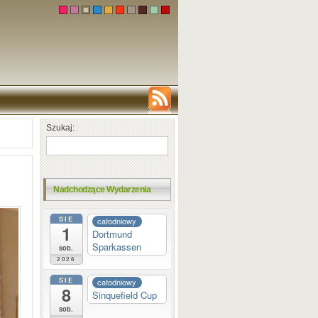
Szukaj:
Nadchodzące Wydarzenia
SIE
całodniowy
1
Dortmund
Sparkassen
sob.
2026
SIE
całodniowy
8
Sinquefield Cup
sob.