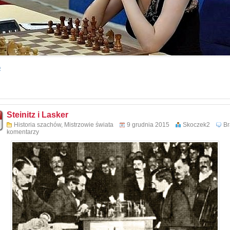
o
Steinitz i Lasker
Historia szachów
,
Mistrzowie świata
9 grudnia 2015
Skoczek2
Br
komentarzy