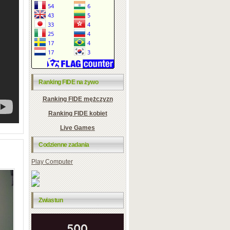
Ranking FIDE na żywo
Ranking FIDE mężczyzn
Ranking FIDE kobiet
Live Games
Codzienne zadania
Play Computer
Zwiastun