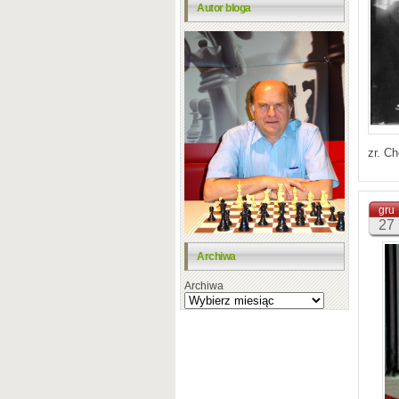
Autor bloga
zr. C
gru
27
Archiwa
Archiwa