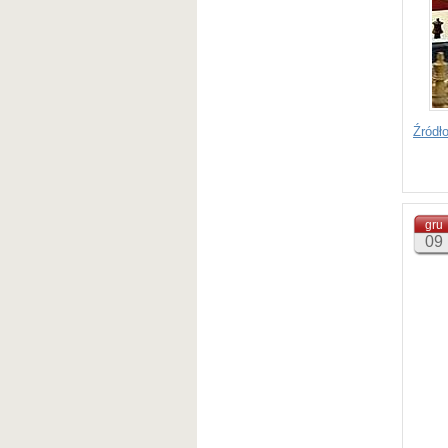
Źródł
gru
09