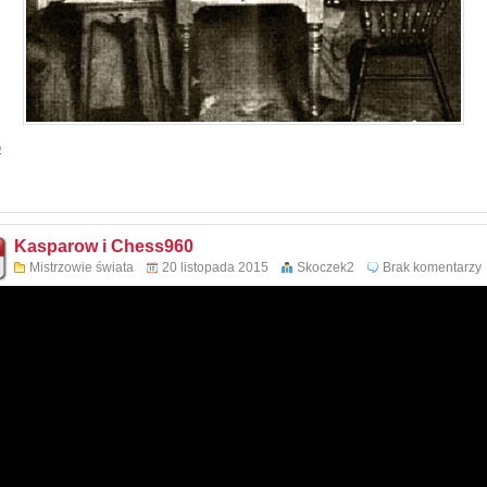
o
Kasparow i Chess960
Mistrzowie świata
20 listopada 2015
Skoczek2
Brak komentarzy