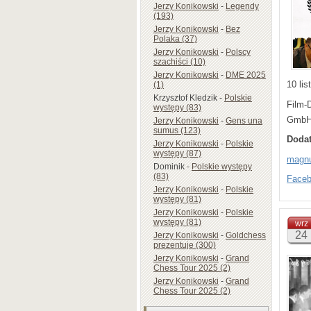
Jerzy Konikowski
-
Legendy
(193)
Jerzy Konikowski
-
Bez
Polaka (37)
Jerzy Konikowski
-
Polscy
szachiści (10)
Jerzy Konikowski
-
DME 2025
10 li
(1)
Krzysztof Kledzik
-
Polskie
Film-
występy (83)
GmbH
Jerzy Konikowski
-
Gens una
sumus (123)
Dodat
Jerzy Konikowski
-
Polskie
występy (87)
magnu
Dominik
-
Polskie występy
(83)
Face
Jerzy Konikowski
-
Polskie
występy (81)
Jerzy Konikowski
-
Polskie
występy (81)
wrz
24
Jerzy Konikowski
-
Goldchess
prezentuje (300)
Jerzy Konikowski
-
Grand
Chess Tour 2025 (2)
Jerzy Konikowski
-
Grand
Chess Tour 2025 (2)