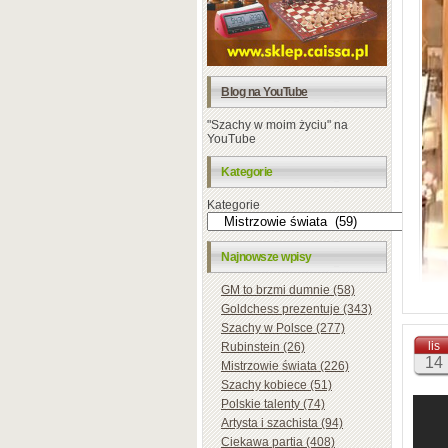
Blog na YouTube
"Szachy w moim życiu" na
YouTube
Kategorie
Kategorie
Najnowsze wpisy
GM to brzmi dumnie (58)
Goldchess prezentuje (343)
Szachy w Polsce (277)
lis
Rubinstein (26)
„My am
14
Mistrzowie świata (226)
well 
Szachy kobiece (51)
Polskie talenty (74)
Artysta i szachista (94)
Ciekawa partia (408)