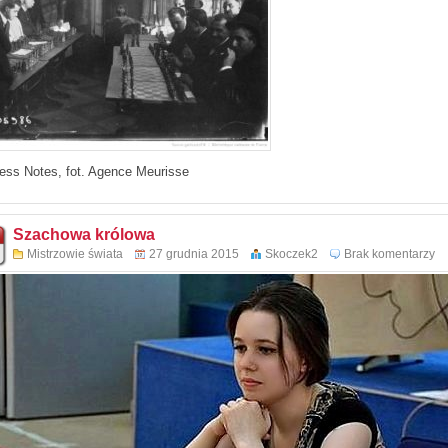
hess Notes, fot. Agence Meurisse
Szachowa królowa
Mistrzowie świata
27 grudnia 2015
Skoczek2
Brak komentarzy