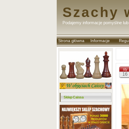
Szachy 
Podajemy informacje pomyślne lub 
Strona główna
Informacje
Regu
komen
sty
16
Sklep Caissa