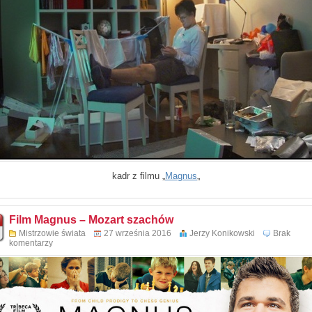
kadr z filmu „
Magnus
„
Film Magnus – Mozart szachów
Mistrzowie świata
27 września 2016
Jerzy Konikowski
Brak
komentarzy