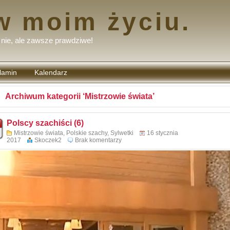
w moim życiu.
nie, ale zawsze prawdziwe!
lamin
Kalendarz
tarzy
Archiwum kategorii ‘Mistrzowie świata’
Polscy szachiści (6)
Mistrzowie świata
,
Polskie szachy
,
Sylwetki
16 stycznia
2017
Skoczek2
Brak komentarzy