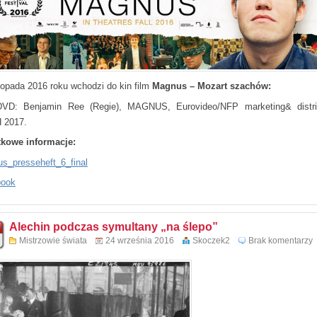
stopada 2016 roku wchodzi do kin film
Magnus – Mozart szachów:
DVD: Benjamin Ree (Regie), MAGNUS, Eurovideo/NFP marketing& distri
 2017.
kowe informacje:
s_presseheft_6_final
book
Alechin podczas symultany „na ślepo”
Mistrzowie świata
24 września 2016
Skoczek2
Brak komentarzy